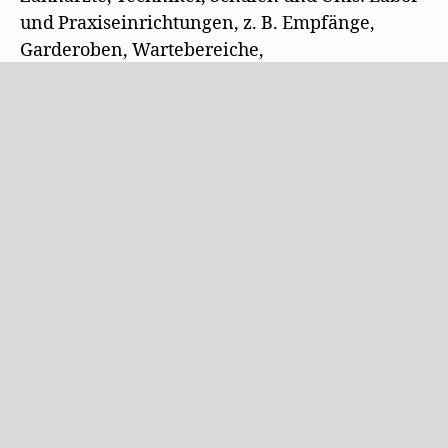
und Praxiseinrichtungen, z. B. Empfänge,
Garderoben, Wartebereiche,
Behandlungseinheiten,
Aufbereitung, Techniktische, Absaugungen,
Beleuchtungen uvm., individuell gefertigt aus
Stetten im Allgäu.
Besuchen Sie unseren Ausstellungsraum!
Freuding Newsletter
Melden Sie sich an, um über News und
Angebote von Freuding informiert zu
werden.