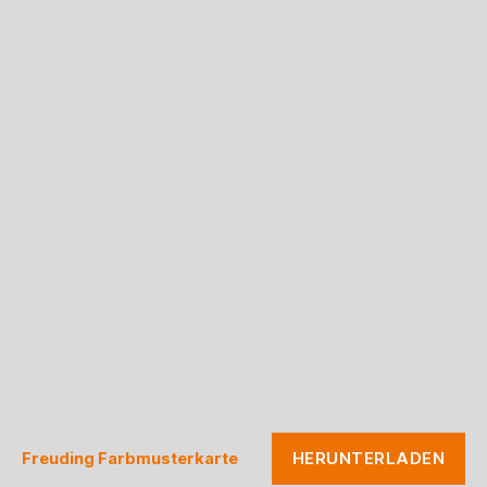
HERUNTERLADEN
Freuding Farbmusterkarte