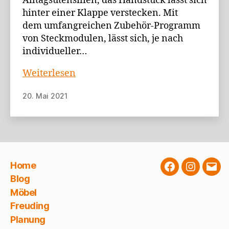
Alltagsutensilien, das Handstück lässt sich
hinter einer Klappe verstecken. Mit
dem umfangreichen Zubehör-Programm
von Steckmodulen, lässt sich, je nach
individueller…
Techniktisch
Weiterlesen
F60
20. Mai 2021
–
zahlreiche
Schubladen
&
umfangreiches
Zubehörprogramm
Home
Facebook
Instagra
E-
Blog
Mail
Möbel
Freuding
Planung